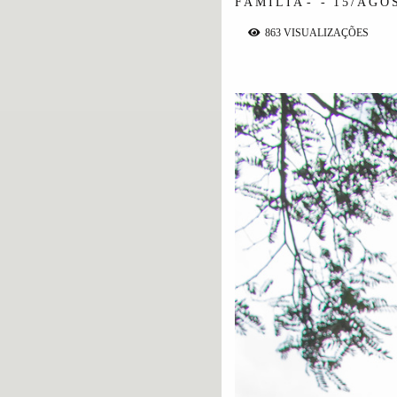
FAMÍLIA
15/AGO
863
VISUALIZAÇÕES