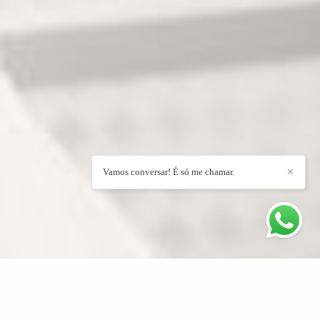
Vamos conversar! É só me chamar.
✕
ETERNIZANDO MOMENTOS